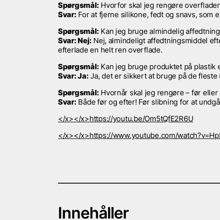
Spørgsmål:
Hvorfor skal jeg rengøre overfladen
Svar:
For at fjerne silikone, fedt og snavs, som el
Spørgsmål:
Kan jeg bruge almindelig affedtning
Svar: Nej:
Nej, almindeligt affedtningsmiddel efte
efterlade en helt ren overflade.
Spørgsmål:
Kan jeg bruge produktet på plastik 
Svar: Ja:
Ja, det er sikkert at bruge på de flest
Spørgsmål:
Hvornår skal jeg rengøre – før eller 
Svar:
Både før og efter! Før slibning for at undgå a
</x></x>https://youtu.be/Om5tQfE2R6U
</x></x>https://www.youtube.com/watch?v=Hp
Innehåller