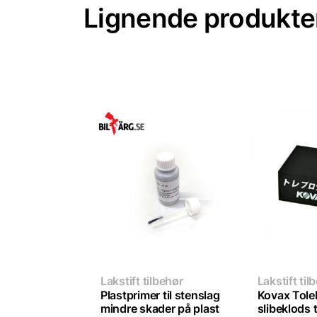
Lignende produkte
Lakstift tilbehør
Lakstift til
Plastprimer til stenslag
Kovax Tole
mindre skader på plast
slibeklods t