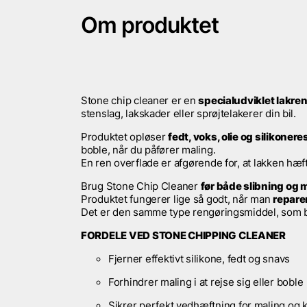
Om produktet
Stone chip cleaner er en
specialudviklet lakre
stenslag, lakskader eller sprøjtelakerer din bil.
Produktet opløser
fedt, voks, olie og silikonere
boble, når du påfører maling.
En ren overflade er afgørende for, at lakken hæfte
Brug Stone Chip Cleaner
før både slibning og 
Produktet fungerer lige så godt, når man
repare
Det er den samme type rengøringsmiddel, som 
FORDELE VED STONE CHIPPING CLEANER
Fjerner effektivt silikone, fedt og snavs
Forhindrer maling i at rejse sig eller boble
Sikrer perfekt vedhæftning for maling og k