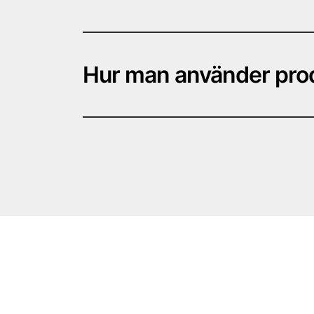
1st Rengöringsmedel 30ml
1st Rengöringsduk till rengöringsmedel
Hur man använder pro
Till Produktbeskrivning / Produktvideo ”Länk”