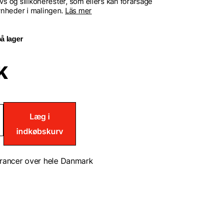
avs og silikonerester, som ellers kan forårsage
nheder i malingen.
Läs mer
å lager
K
nelt
Læg i
gsmiddel
indkøbskurv
ing
rancer over hele Danmark