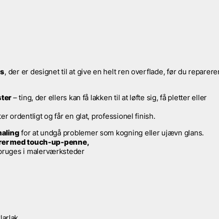
ns
, der er designet til at give en helt ren overflade, før du reparere
ster
– ting, der ellers kan få lakken til at løfte sig, få pletter eller
r ordentligt og får en glat, professionel finish.
maling
for at undgå problemer som kogning eller ujævn glans.
rer med touch-up-penne,
bruges i malerværksteder
larlak