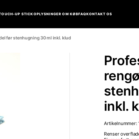
TOUCH-UP STICK
OPLYSNINGER OM KØB
FAQ
KONTAKT OS
el før stenhugning 30 ml inkl. klud
Profe
rengø
stenh
inkl. 
Artikelnummer:
Renser overflade