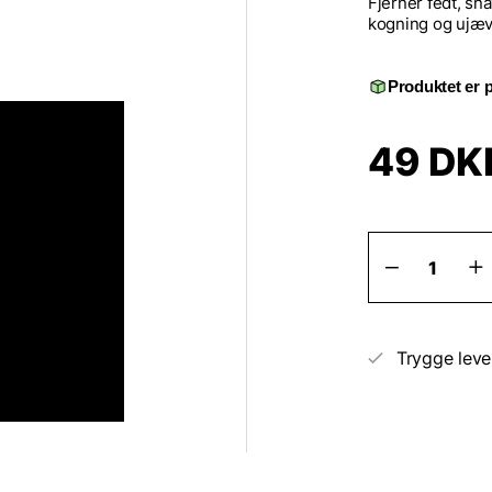
Fjerner fedt, sn
kogning og ujæv
Produktet er p
49
DK
Professio
rengørin
før
stenhugn
30
ml
Trygge leve
inkl.
klud
antal