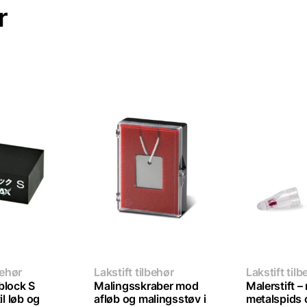
r
behør
Lakstift tilbehør
Lakstift tilb
block S
Malingsskraber mod
Malerstift –
il løb og
afløb og malingsstøv i
metalspids 