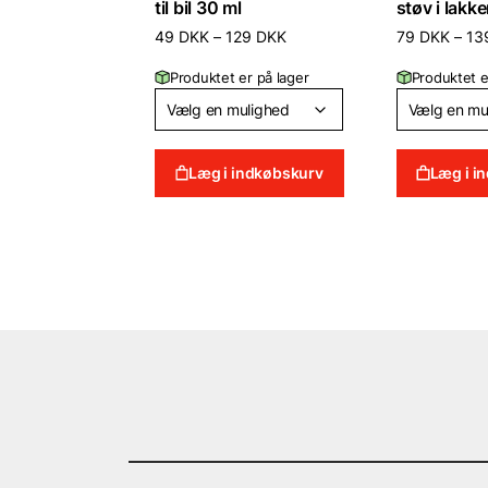
til bil 30 ml
støv i lakk
Prisinterval:
49
DKK
–
129
DKK
79
DKK
–
13
49 DKK
til
Produktet er på lager
Produktet e
129 DKK
Læg i indkøbskurv
Læg i i