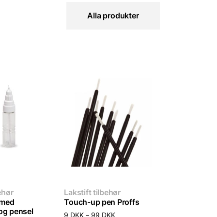
Alla produkter
ehør
Lakstift tilbehør
 med
Touch-up pen Proffs
og pensel
Prisinterval:
9
DKK
–
99
DKK