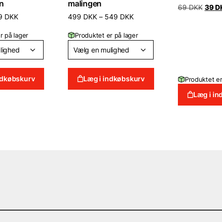
en
malingen
Den
69
DKK
39
D
oprin
Prisinterval:
Prisinterval:
9
DKK
499
DKK
–
549
DKK
pris
79 DKK
499 DKK
var:
til
til
r på lager
Produktet er på lager
69 D
139 DKK
549 DKK
ndkøbskurv
Læg i indkøbskurv
Produktet er
Læg i i