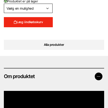
Produktet er på lager
til
99 DKK
Læg i indkøbskurv
Alla produkter
Om produktet