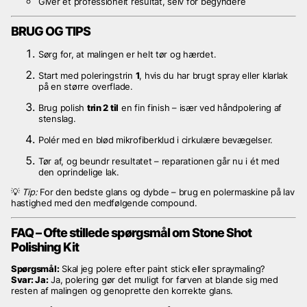
Giver et professionelt resultat, selv for begyndere
BRUG OG TIPS
Sørg for, at malingen er helt tør og hærdet.
Start med poleringstrin
1
, hvis du har brugt spray eller klarlak
på en større overflade.
Brug polish
trin 2 til
en fin finish – især ved håndpolering af
stenslag.
Polér med en blød mikrofiberklud i cirkulære bevægelser.
Tør af, og beundr resultatet – reparationen går nu i ét med
den oprindelige lak.
💡
Tip:
For den bedste glans og dybde – brug en polermaskine på lav
hastighed med den medfølgende compound.
FAQ – Ofte stillede spørgsmål om Stone Shot
Polishing Kit
Spørgsmål:
Skal jeg polere efter paint stick eller spraymaling?
Svar: Ja:
Ja, polering gør det muligt for farven at blande sig med
resten af malingen og genoprette den korrekte glans.