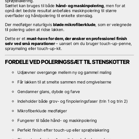
sprøjtelakering.
Sættet kan bruges til både
hånd- og maskinpolering
, men for at
opnå det bedste resultat anbefales maskinpolering til større
overflader og håndpolering til enkelte stenslag.
Der medfølger naturligvis
bløde mikrofiberklude
, som er velegnede
til polering uden at ridse lakken.
Dette er et
must-have for dem, der ønsker en professionel finish
selv ved små reparationer
– uanset om du bruger touch-up-penne,
spraymaling eller touch-up-kit.
FORDELE VED POLERINGSSÆT TIL STENSKOTTER
Udjævner overgange mellem ny og gammel maling
Får lakken til at smelte sammen med omgivelserne
Gendanner glans, dybde og farve
Indeholder både grov- og finpoleringsfaser (trin 1 og trin 2)
Mikrofiberklude medfølger
Fungerer til både hånd- og maskinpolering
Perfekt finish efter touch-up eller sprøjtelakering