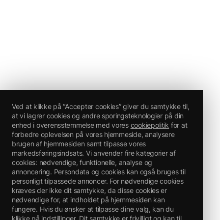
Ved at klikke på “Accepter cookies” giver du samtykke til,
at vi lagrer cookies og andre sporingsteknologier på din
enhed i overensstemmelse med vores
cookiepolitik
for at
forbedre oplevelsen på vores hjemmeside, analysere
brugen af hjemmesiden samt tilpasse vores
markedsføringsindsats. Vi anvender fire kategorier af
cookies: nødvendige, funktionelle, analyse og
annoncering. Persondata og cookies kan også bruges til
personligt tilpassede annoncer. For nødvendige cookies
kræves der ikke dit samtykke, da disse cookies er
nødvendige for, at indholdet på hjemmesiden kan
fungere. Hvis du ønsker at tilpasse dine valg, kan du
klikke på indstillinger. Dit samtykke er frivilligt og kan til