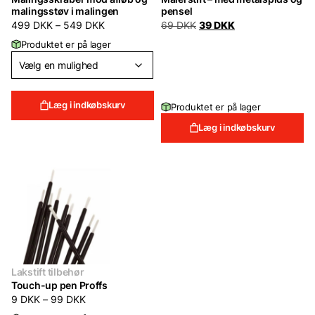
malingsstøv i malingen
pensel
Prisinterval:
Den
Den
499
DKK
–
549
DKK
69
DKK
39
DKK
499 DKK
oprindelige
aktuelle
Produktet er på lager
til
pris
pris
549 DKK
var:
er:
69 DKK.
39 DKK.
Læg i indkøbskurv
Produktet er på lager
Læg i indkøbskurv
Lakstift tilbehør
Touch-up pen Proffs
Prisinterval:
9
DKK
–
99
DKK
9 DKK