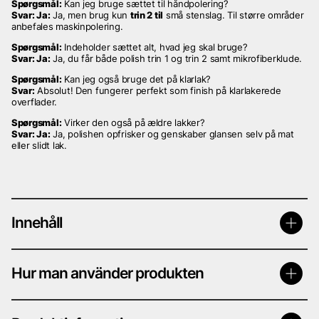
Spørgsmål:
Kan jeg bruge sættet til håndpolering?
Svar: Ja:
Ja, men brug kun
trin 2 til
små stenslag. Til større områder
anbefales maskinpolering.
Spørgsmål:
Indeholder sættet alt, hvad jeg skal bruge?
Svar: Ja:
Ja, du får både polish trin 1 og trin 2 samt mikrofiberklude.
Spørgsmål:
Kan jeg også bruge det på klarlak?
Svar:
Absolut! Den fungerer perfekt som finish på klarlakerede
overflader.
Spørgsmål:
Virker den også på ældre lakker?
Svar: Ja:
Ja, polishen opfrisker og genskaber glansen selv på mat
eller slidt lak.
Innehåll
Hur man använder produkten
Innehåller
1st Polermedel steg 1 30ML
1st Polermedel steg 2 30ML
2st Polerings microfiber dukar