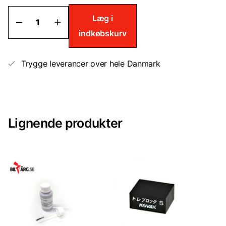
Poleringssæt
Læg i
til
indkøbskurv
sandblæsning
af
sten
og
Trygge leverancer over hele Danmark
sprøjtemaling
antal
Lignende produkter