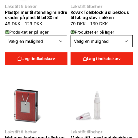
Lakstift tilbehør
Lakstift tilbehør
Plastprimer til stenslag mindre
Kovax Toleblock S slibeklods
skader på plast til bil 30 ml
til løb og støv i lakken
Prisinterval:
Prisinterval:
49
DKK
–
129
DKK
79
DKK
–
139
DKK
49 DKK
79 DKK
Produktet er på lager
Produktet er på lager
til
til
129 DKK
139 DKK
Læg i indkøbskurv
Læg i indkøbskurv
Lakstift tilbehør
Lakstift tilbehør
Malingsskraber mod afløb og
Malerstift – med metalspids og