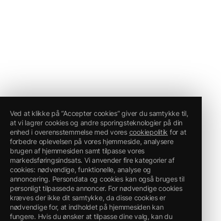
Ved at klikke på “Accepter cookies” giver du samtykke til,
at vi lagrer cookies og andre sporingsteknologier på din
enhed i overensstemmelse med vores
cookiepolitik
for at
forbedre oplevelsen på vores hjemmeside, analysere
brugen af hjemmesiden samt tilpasse vores
markedsføringsindsats. Vi anvender fire kategorier af
cookies: nødvendige, funktionelle, analyse og
annoncering. Persondata og cookies kan også bruges til
personligt tilpassede annoncer. For nødvendige cookies
kræves der ikke dit samtykke, da disse cookies er
nødvendige for, at indholdet på hjemmesiden kan
fungere. Hvis du ønsker at tilpasse dine valg, kan du