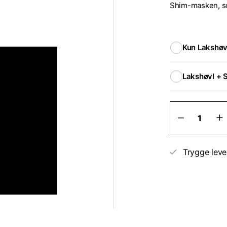
Shim-masken, so
Kun Lakshøv
Lakshøvl + 
Malingssk
mod
afløb
og
malingss
Trygge leve
i
malingen
antal