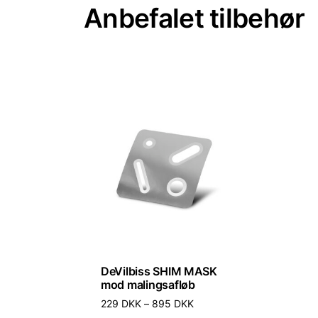
Anbefalet tilbehør
DeVilbiss SHIM MASK
mod malingsafløb
Prisinterval:
229
DKK
–
895
DKK
229 DKK