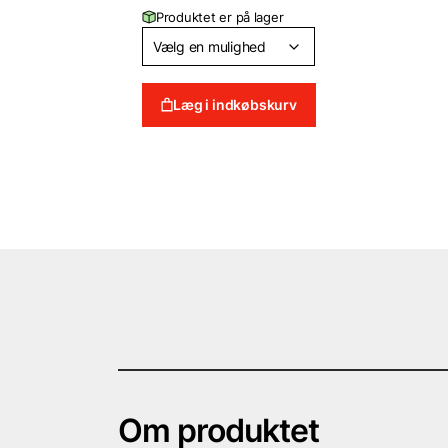
til
Produktet er på lager
895 DKK
Læg i indkøbskurv
Om produktet