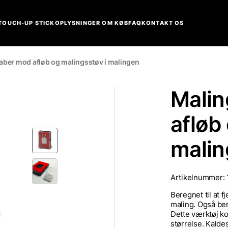
TOUCH-UP STICK
OPLYSNINGER OM KØB
FAQ
KONTAKT OS
aber mod afløb og malingsstøv i malingen
Malin
afløb
mali
Artikelnummer:
Beregnet til at f
maling. Også ber
Dette værktøj kos
størrelse. Kald