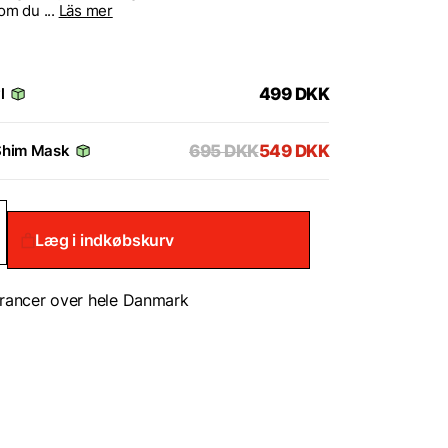
m du ...
Läs mer
l
499
DKK
Shim Mask
695
DKK
549
DKK
raber
Læg i indkøbskurv
tøv
rancer over hele Danmark