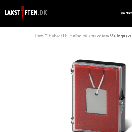
SHOP
Hem
Tilbehør til bilmaling på spraydåse
Malingsskr