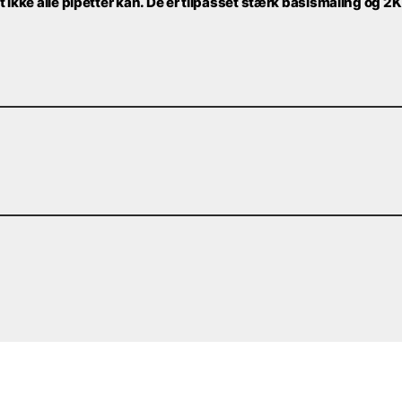
 ikke alle pipetter kan. De er tilpasset stærk basismaling og 2K