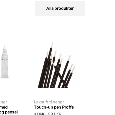
Alla produkter
ehør
Lakstift tilbehør
 med
Touch-up pen Proffs
og pensel
Prisinterval:
9
DKK
–
99
DKK