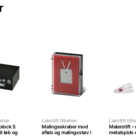
r
behør
Lakstift tilbehør
Lakstift tilb
block S
Malingsskraber mod
Malerstift –
il løb og
afløb og malingsstøv i
metalspids 