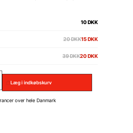
10
DKK
20
DKK
15
DKK
39
DKK
20
DKK
Læg i indkøbskurv
rancer over hele Danmark