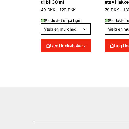
til bil 30 ml
støv i lakk
Prisinterval:
49
DKK
–
129
DKK
79
DKK
–
13
49 DKK
til
Produktet er på lager
Produktet e
129 DKK
Læg i indkøbskurv
Læg i i