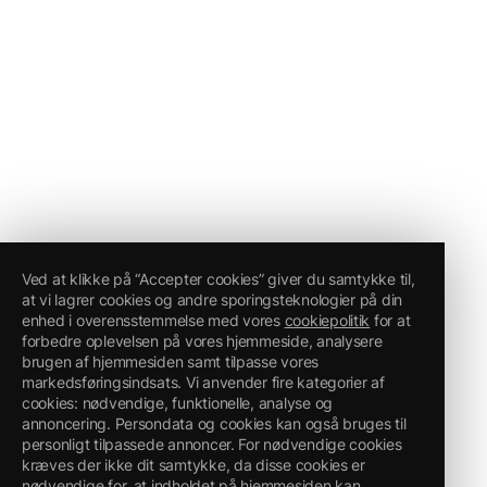
Ved at klikke på “Accepter cookies” giver du samtykke til,
at vi lagrer cookies og andre sporingsteknologier på din
enhed i overensstemmelse med vores
cookiepolitik
for at
forbedre oplevelsen på vores hjemmeside, analysere
brugen af hjemmesiden samt tilpasse vores
markedsføringsindsats. Vi anvender fire kategorier af
cookies: nødvendige, funktionelle, analyse og
annoncering. Persondata og cookies kan også bruges til
personligt tilpassede annoncer. For nødvendige cookies
kræves der ikke dit samtykke, da disse cookies er
nødvendige for, at indholdet på hjemmesiden kan