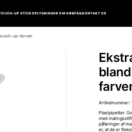
TOUCH-UP STICK
OPLYSNINGER OM KØB
FAQ
KONTAKT OS
af touch-up-farven
Ekstra
bland
farve
Artikelnummer:
Plastpipetter. Go
med malingsstifte
påføringer af ma
er, at de er flek