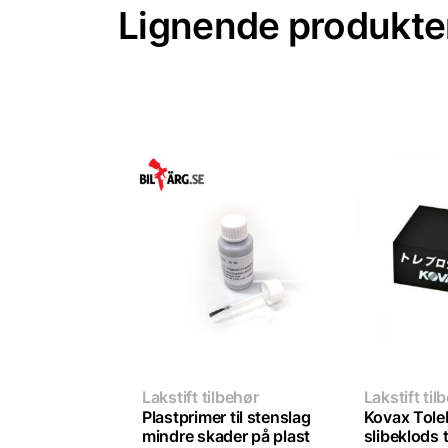
Lignende produkte
Lakstift tilbehør
Lakstift til
Plastprimer til stenslag
Kovax Tole
mindre skader på plast
slibeklods t