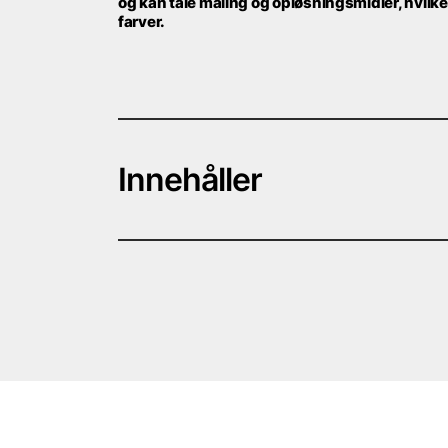
og kan tåle maling og opløsningsmidler, hvilket
farver.
Innehåller
2 st plastpipetter 0,5 ml