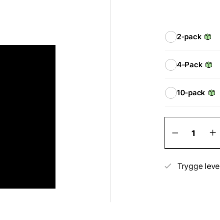
2-pack
4-Pack
10-pack
Ekstra
pipetter
til
blanding
af
Trygge leve
touch-
up-
farven
antal