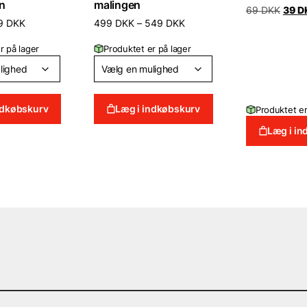
en
malingen
Den
69
DKK
39
D
oprin
Prisinterval:
Prisinterval:
9
DKK
499
DKK
–
549
DKK
pris
79 DKK
499 DKK
var:
til
til
r på lager
Produktet er på lager
69 D
139 DKK
549 DKK
ndkøbskurv
Læg i indkøbskurv
Produktet er
Læg i i